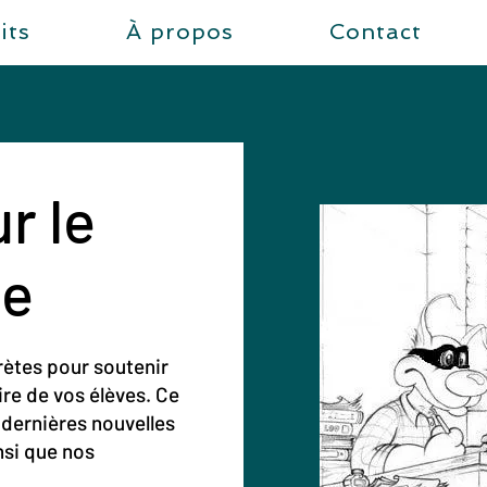
its
À propos
Contact
r le
ne
rètes pour soutenir
ire de vos élèves. Ce
 dernières nouvelles
nsi que nos